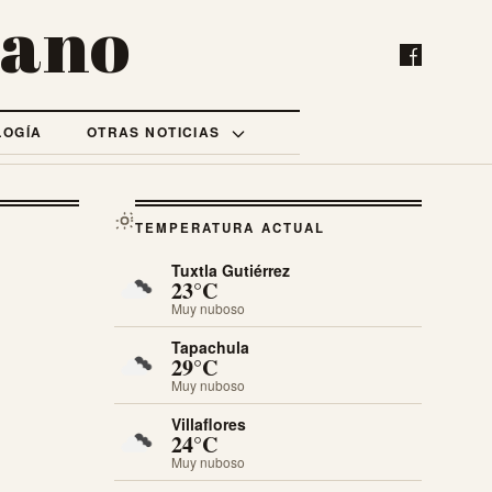
bano
LOGÍA
OTRAS NOTICIAS
TEMPERATURA ACTUAL
Tuxtla Gutiérrez
23°C
Muy nuboso
Tapachula
29°C
Muy nuboso
Villaflores
24°C
Muy nuboso