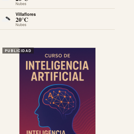
Nubes
Villaflores
20°C
Nubes
PUBLICIDAD