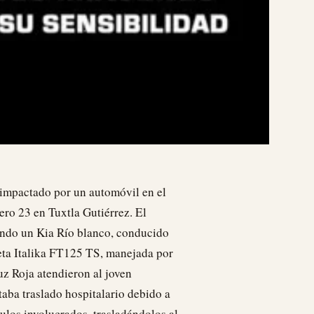
r impactado por un automóvil en el
ero 23 en Tuxtla Gutiérrez. El
uando un Kia Río blanco, conducido
eta Italika FT125 TS, manejada por
uz Roja atendieron al joven
taba traslado hospitalario debido a
culos involucrados, trasladándolos al