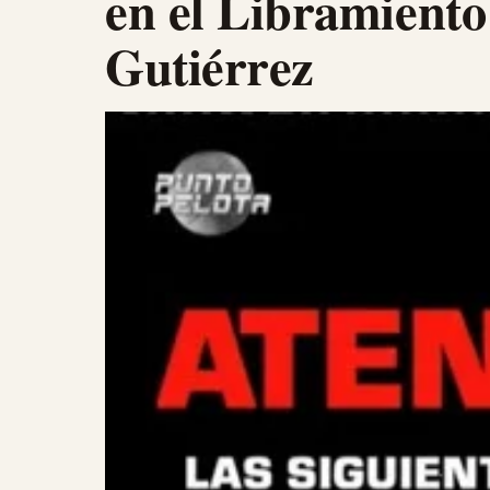
en el Libramiento
Gutiérrez