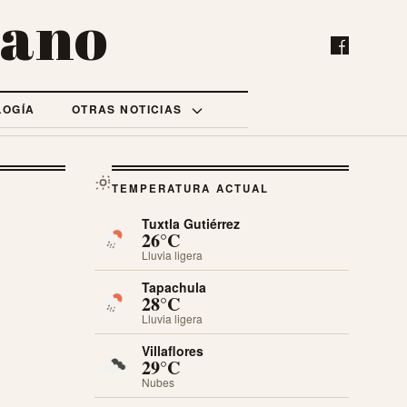
bano
LOGÍA
OTRAS NOTICIAS
TEMPERATURA ACTUAL
Tuxtla Gutiérrez
26°C
Lluvia ligera
Tapachula
28°C
Lluvia ligera
Villaflores
29°C
Nubes